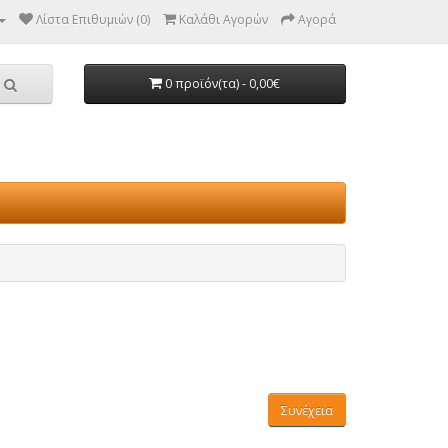
Λίστα Επιθυμιών (0)
Καλάθι Αγορών
Αγορά
0 προϊόν(τα) - 0,00€
Συνέχεια