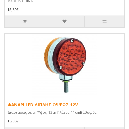
MADE IN CHINA ..
15,80€
ΦΑΝΑΡΙ LED ΔΙΠΛΗΣ ΟΨΕΩΣ 12V
Διαστάσεις σε cmΎψος: 12cmΠλάτος: 11cmΒάθος: 5cm..
18,00€